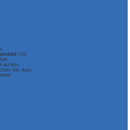
en
tandard
. Um
halt
ie auf den
achten Sie, dass
bieter
.