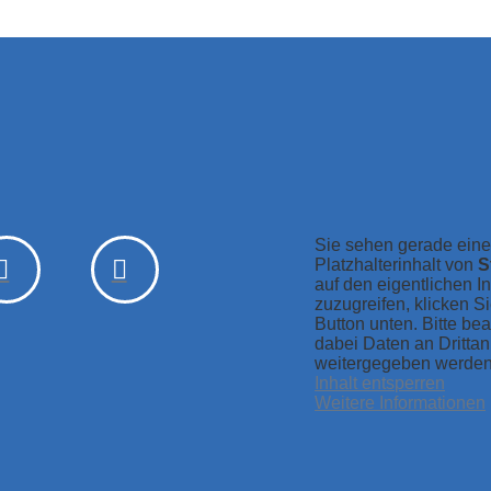
Sie sehen gerade ein
Platzhalterinhalt von
S
auf den eigentlichen In
zuzugreifen, klicken S
Button unten. Bitte be
dabei Daten an Drittan
weitergegeben werden
Inhalt entsperren
Weitere Informationen