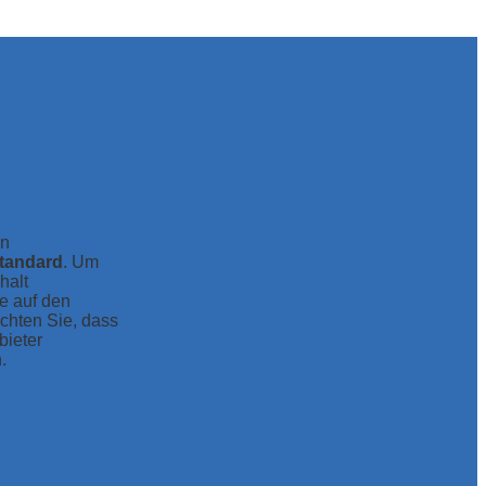
en
tandard
. Um
halt
ie auf den
achten Sie, dass
bieter
.